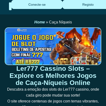
Conecte-se
Registo
Home
»
Caça Níqueis
Ler777 Cassino Slots –
Explore os Melhores Jogos
de Caça-Níqueis Online
Descubra a emoção dos slots do Ler777 cassino, onde
cada giro pode mudar sua sorte!
O site oferece centenas de jogos com temas vibrantes,