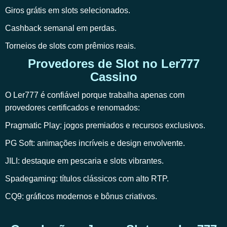
Giros grátis em slots selecionados.
Cashback semanal em perdas.
Torneios de slots com prêmios reais.
Provedores de Slot no Ler777
Cassino
O Ler777 é confiável porque trabalha apenas com
provedores certificados e renomados:
Pragmatic Play: jogos premiados e recursos exclusivos.
PG Soft: animações incríveis e design envolvente.
JILI: destaque em pescaria e slots vibrantes.
Spadegaming: títulos clássicos com alto RTP.
CQ9: gráficos modernos e bônus criativos.