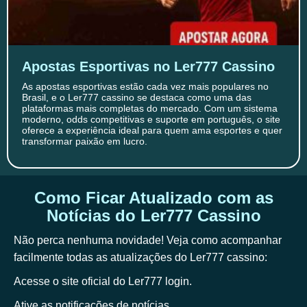
Apostas Esportivas no Ler777 Cassino
As apostas esportivas estão cada vez mais populares no
Brasil, e o Ler777 cassino se destaca como uma das
plataformas mais completas do mercado. Com um sistema
moderno, odds competitivas e suporte em português, o site
oferece a experiência ideal para quem ama esportes e quer
transformar paixão em lucro.
Como Ficar Atualizado com as
Notícias do Ler777 Cassino
Não perca nenhuma novidade! Veja como acompanhar
facilmente todas as atualizações do Ler777 cassino:
Acesse o site oficial do Ler777 login.
Ative as notificações de notícias.