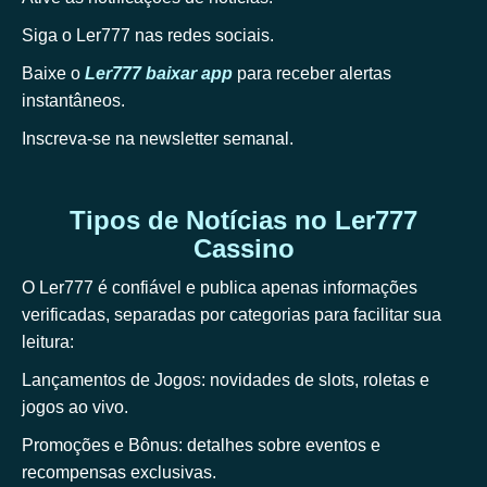
Siga o Ler777 nas redes sociais.
Baixe o
Ler777 baixar app
para receber alertas
instantâneos.
Inscreva-se na newsletter semanal.
Tipos de Notícias no Ler777
Cassino
O Ler777 é confiável e publica apenas informações
verificadas, separadas por categorias para facilitar sua
leitura:
Lançamentos de Jogos: novidades de slots, roletas e
jogos ao vivo.
Promoções e Bônus: detalhes sobre eventos e
recompensas exclusivas.